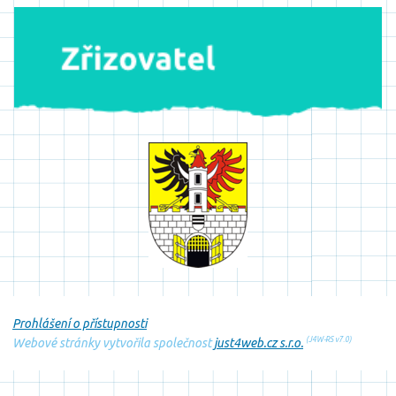
Prohlášení o přístupnosti
(J4W-RS v7.0)
Webové stránky vytvořila společnost
just4web.cz s.r.o.