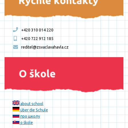
+420 310 014 220
+420 722 912 185
reditel@zsvaclavahavla.cz
about school
über die Schule
про школу
o škole