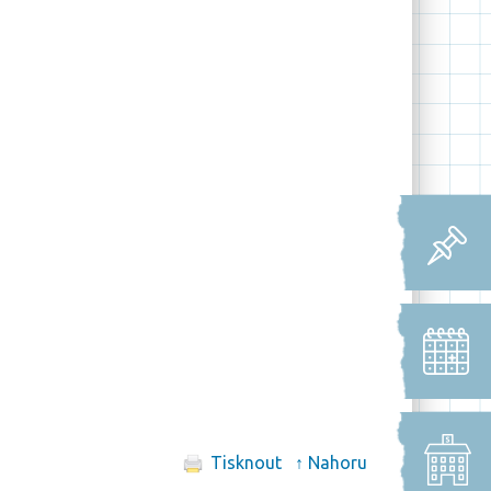
Tisknout
↑ Nahoru