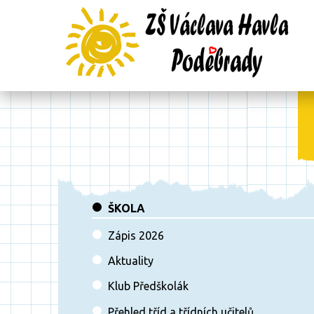
ŠKOLA
Zápis 2026
Aktuality
Klub Předškolák
Přehled tříd a třídních učitelů