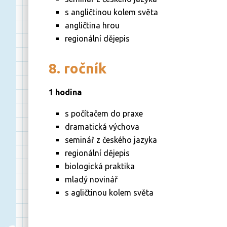
s angličtinou kolem světa
angličtina hrou
regionální dějepis
8. ročník
1 hodina
s počítačem do praxe
dramatická výchova
seminář z českého jazyka
regionální dějepis
biologická praktika
mladý novinář
s agličtinou kolem světa