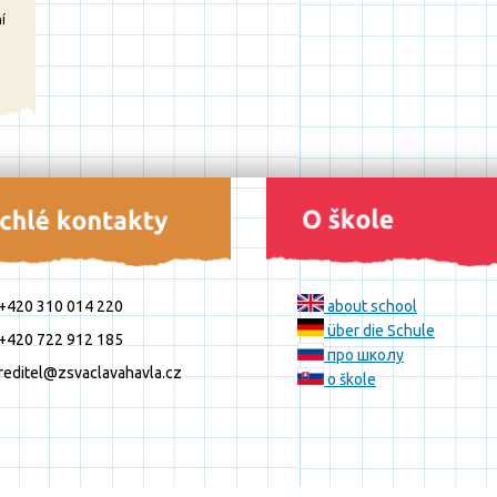
í
+420 310 014 220
about school
über die Schule
+420 722 912 185
про школу
reditel@zsvaclavahavla.cz
o škole