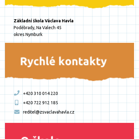
Základní škola Václava Havla
Poděbrady, Na Valech 45
okres Nymburk
+420 310 014 220
+420 722 912 185
reditel@zsvaclavahavla.cz