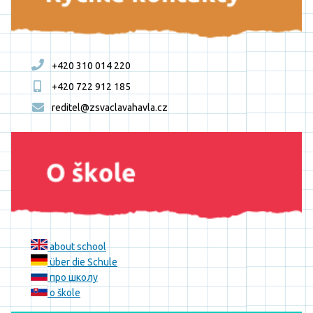
+420 310 014 220
+420 722 912 185
reditel@zsvaclavahavla.cz
about school
über die Schule
про школу
o škole