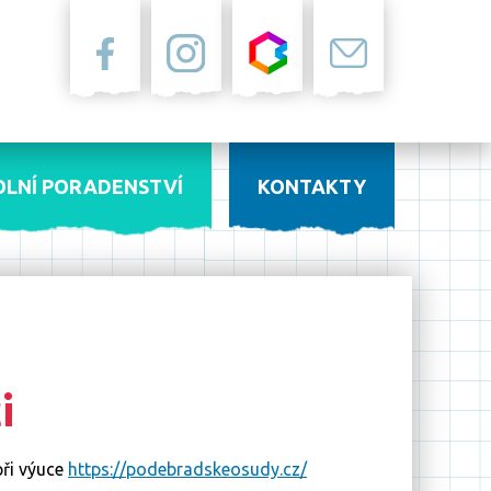
Facebook
Instagram
Bakaláři
Pošta
OLNÍ PORADENSTVÍ
KONTAKTY
i
ři výuce
https://podebradskeosudy.cz/