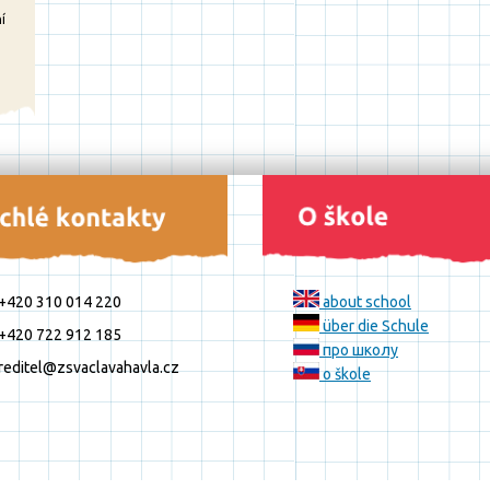
í
+420 310 014 220
about school
über die Schule
+420 722 912 185
про школу
reditel@zsvaclavahavla.cz
o škole