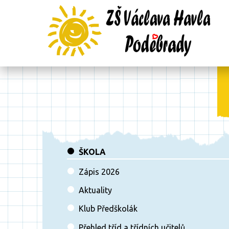
ŠKOLA
Zápis 2026
Aktuality
Klub Předškolák
Přehled tříd a třídních učitelů