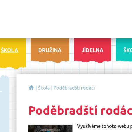
ŠKOLA
DRUŽINA
JÍDELNA
ŠK
|
Škola
|
Poděbradští rodáci
Poděbradští rodác
Využíváme tohoto webu p