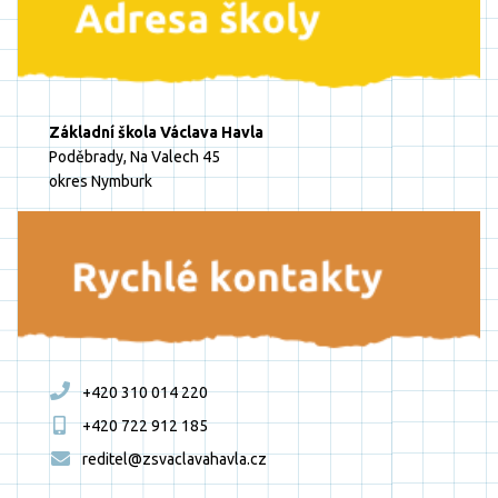
Základní škola Václava Havla
Poděbrady, Na Valech 45
okres Nymburk
+420 310 014 220
+420 722 912 185
reditel@zsvaclavahavla.cz