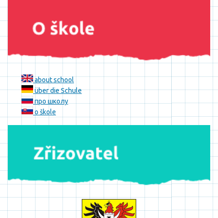
about school
über die Schule
про школу
o škole