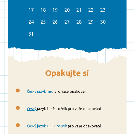
17
18
19
20
21
22
23
24
25
26
27
28
29
30
31
Opakujte si
Český jazyk mix
pro vaše opakování
Český
jazyk 1. - 9. ročník pro vaše opakování
Český jazyk 1. - 9. ročník
pro vaše opakování