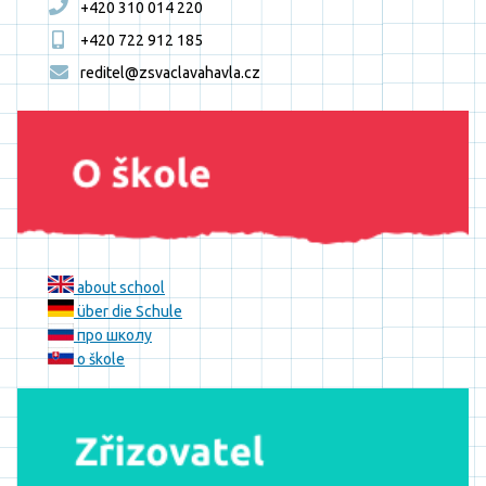
+420 310 014 220
+420 722 912 185
reditel@zsvaclavahavla.cz
about school
über die Schule
про школу
o škole