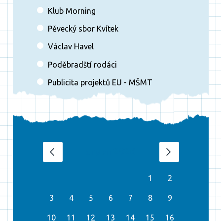
Klub Morning
Pěvecký sbor Kvítek
Václav Havel
Poděbradští rodáci
Publicita projektů EU - MŠMT
srpen 2026
‹
›
1
2
3
4
5
6
7
8
9
10
11
12
13
14
15
16