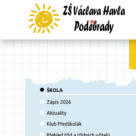
ŠKOLA
Zápis 2026
Aktuality
Klub Předškolák
Přehled tříd a třídních učitelů