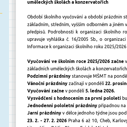
uměleckých školách a konzervatořích
Období školního vyučování a období prázdnin st
základním, středním, vyšším odborném a jiném vz
předpisů. Podrobnosti k organizaci školního ro
upravuje vyhláška č. 16/2005 Sb., o organizaci
Informace k organizaci školního roku 2025/2026 
Vyučování ve školním roce 2025/2026 začne
základních uměleckých školách a konzervatořích
Podzimní prázdniny
stanovuje MŠMT na pondělí 2
Vánoční prázdniny
začínají v pondělí
22. prosi
Vyučování začne
v pondělí
5. ledna 2026.
Vysvědčení s hodnocením za první pololetí
bu
Jednodenní pololetní prázdniny
připadnou na
Jarní prázdniny
v délce jednoho týdne jsou podl
23. 2. - 27. 2. 2026
Praha 6 až 10, Cheb, Karlov