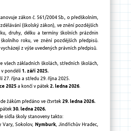
anovuje zákon č. 561/2004 Sb., o předškolním,
dělávání (školský zákon), ve znění pozdějších
ku, druhy, délku a termíny školních prázdnin
 školního roku, ve znění pozdějších předpisů.
vycházejí z výše uvedených právních předpisů.
ve všech základních školách, středních školách,
 v pondělí
1. září 2025.
7. října a středu 29. října 2025.
nce 2025
a končí v pátek
2. ledna 2026
.
de žákům předáno ve čtvrtek
29. ledna 2026.
 pátek
30. ledna 2026.
e sídla školy stanoveny takto:
y Vary, Sokolov,
Nymburk
, Jindřichův Hradec,