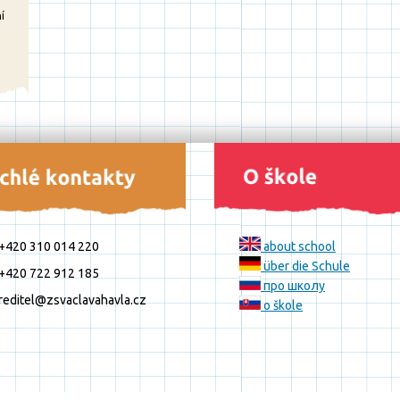
í
+420 310 014 220
about school
über die Schule
+420 722 912 185
про школу
reditel@zsvaclavahavla.cz
o škole