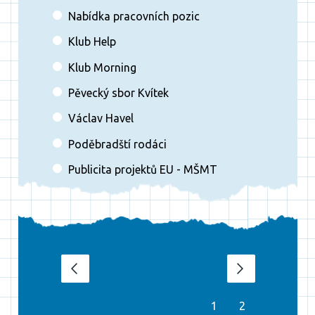
Nabídka pracovních pozic
Klub Help
Klub Morning
Pěvecký sbor Kvítek
Václav Havel
Poděbradští rodáci
Publicita projektů EU - MŠMT
srpen 2026
‹
›
1
2