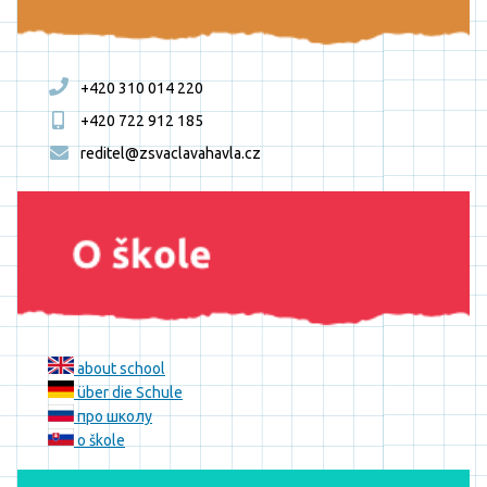
+420 310 014 220
+420 722 912 185
reditel@zsvaclavahavla.cz
about school
über die Schule
про школу
o škole