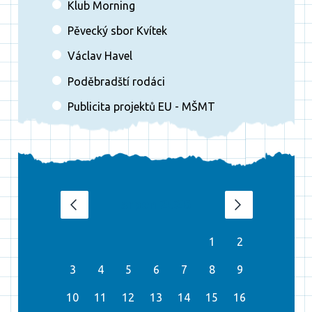
Klub Morning
Pěvecký sbor Kvítek
Václav Havel
Poděbradští rodáci
Publicita projektů EU - MŠMT
srpen 2026
‹
›
1
2
3
4
5
6
7
8
9
10
11
12
13
14
15
16