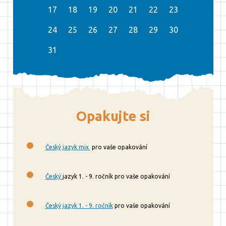
17
18
19
20
21
22
23
24
25
26
27
28
29
30
31
Opakujte si
Český jazyk mix
pro vaše opakování
Český
jazyk 1. - 9. ročník pro vaše opakování
Český jazyk 1. - 9. ročník
pro vaše opakování