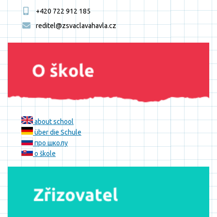
+420 722 912 185
reditel@zsvaclavahavla.cz
about school
über die Schule
про школу
o škole