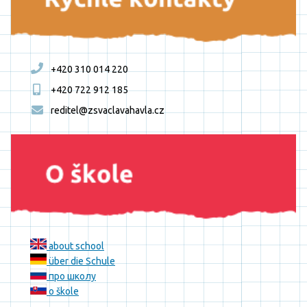
+420 310 014 220
+420 722 912 185
reditel@zsvaclavahavla.cz
about school
über die Schule
про школу
o škole