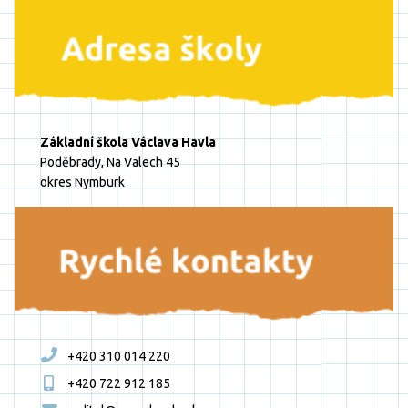
Základní škola Václava Havla
Poděbrady, Na Valech 45
okres Nymburk
+420 310 014 220
+420 722 912 185