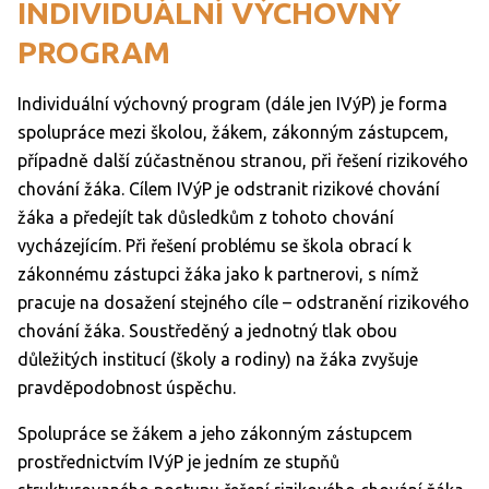
INDIVIDUÁLNÍ VÝCHOVNÝ
PROGRAM
Individuální výchovný program (dále jen IVýP) je forma
spolupráce mezi školou, žákem, zákonným zástupcem,
případně další zúčastněnou stranou, při řešení rizikového
chování žáka. Cílem IVýP je odstranit rizikové chování
žáka a předejít tak důsledkům z tohoto chování
vycházejícím. Při řešení problému se škola obrací k
zákonnému zástupci žáka jako k partnerovi, s nímž
pracuje na dosažení stejného cíle – odstranění rizikového
chování žáka. Soustředěný a jednotný tlak obou
důležitých institucí (školy a rodiny) na žáka zvyšuje
pravděpodobnost úspěchu.
Spolupráce se žákem a jeho zákonným zástupcem
prostřednictvím IVýP je jedním ze stupňů