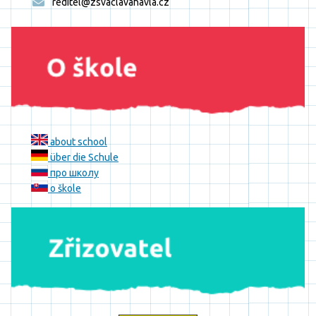
reditel@zsvaclavahavla.cz
about school
über die Schule
про школу
o škole