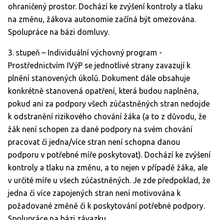
ohraničený prostor. Dochází ke zvýšení kontroly a tlaku
na změnu, žákova autonomie začíná být omezována.
Spolupráce na bázi domluvy.
3. stupeň – Individuální výchovný program -
Prostřednictvím IVýP se jednotlivé strany zavazují k
plnění stanovených úkolů. Dokument dále obsahuje
konkrétně stanovená opatření, která budou naplněna,
pokud ani za podpory všech zúčastněných stran nedojde
k odstranění rizikového chování žáka (a to z důvodu, že
žák není schopen za dané podpory na svém chování
pracovat či jedna/více stran není schopna danou
podporu v potřebné míře poskytovat). Dochází ke zvýšení
kontroly a tlaku na změnu, a to nejen v případě žáka, ale
v určité míře u všech zúčastněných. Je zde předpoklad, že
jedna či více zapojených stran není motivována k
požadované změně či k poskytování potřebné podpory.
Spolupráce na bázi závazku.