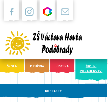
Facebook
Instagram
Bakaláři
Pošta
ŠKOLA
DRUŽINA
JÍDELNA
ŠKOLNÍ
PORADENSTVÍ
KONTAKTY