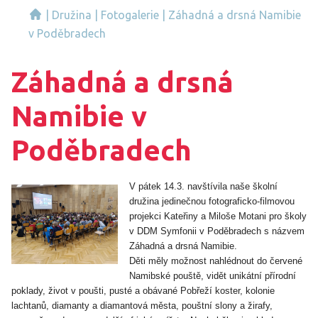
|
Družina
|
Fotogalerie
|
Záhadná a drsná Namibie
v Poděbradech
Záhadná a drsná
Namibie v
Poděbradech
V pátek 14.3. navštívila naše školní
družina jedinečnou fotograficko-filmovou
projekci Kateřiny a Miloše Motani pro školy
v DDM Symfonii v Poděbradech s názvem
Záhadná a drsná Namibie.
Děti měly možnost nahlédnout do červené
Namibské pouště, vidět unikátní přírodní
poklady, život v poušti, pusté a obávané Pobřeží koster, kolonie
lachtanů, diamanty a diamantová města, pouštní slony a žirafy,