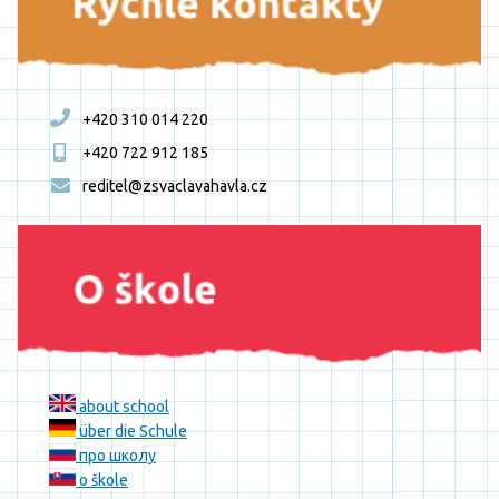
+420 310 014 220
+420 722 912 185
reditel@zsvaclavahavla.cz
about school
über die Schule
про школу
o škole