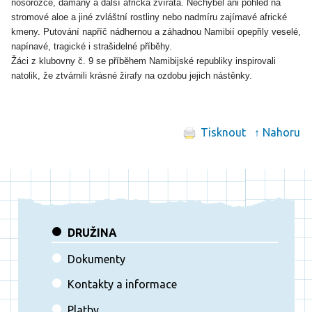
nosorožce, damany a další africká zvířata. Nechyběl ani pohled na
stromové aloe a jiné zvláštní rostliny nebo nadmíru zajímavé africké
kmeny. Putování napříč nádhernou a záhadnou Namibií opepřily veselé,
napínavé, tragické i strašidelné příběhy.
Žáci z klubovny č. 9 se příběhem Namibijské republiky inspirovali
natolik, že ztvárnili krásné žirafy na ozdobu jejich nástěnky.
Tisknout
↑ Nahoru
DRUŽINA
Dokumenty
Kontakty a informace
Platby