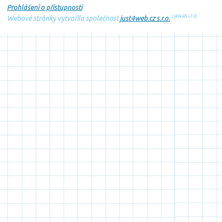
Prohlášení o přístupnosti
(J4W-RS v7.0)
Webové stránky vytvořila společnost
just4web.cz s.r.o.