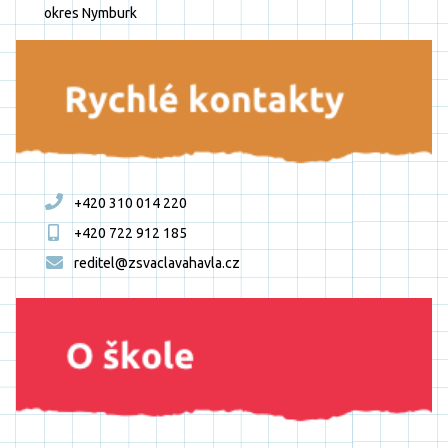
okres Nymburk
+420 310 014 220
+420 722 912 185
reditel@zsvaclavahavla.cz