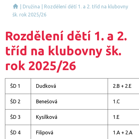
|
Družina
|
Rozdělení dětí 1. a 2. tříd na klubovny
šk. rok 2025/26
Rozdělení dětí 1. a 2.
tříd na klubovny šk.
rok 2025/26
ŠD 1
Dudková
2.B + 2.E
ŠD 2
Benešová
1.C
ŠD 3
Kysílková
1.E
ŠD 4
Filipová
1.A + 2.A