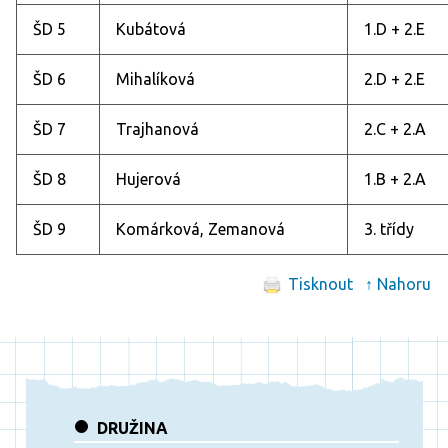
ŠD 5
Kubátová
1.D + 2.E
ŠD 6
Mihalíková
2.D + 2.E
ŠD 7
Trajhanová
2.C + 2.A
ŠD 8
Hujerová
1.B + 2.A
ŠD 9
Komárková, Zemanová
3. třídy
Tisknout
↑ Nahoru
DRUŽINA