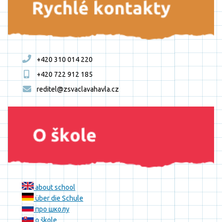
+420 310 014 220
+420 722 912 185
reditel@zsvaclavahavla.cz
about school
über die Schule
про школу
o škole