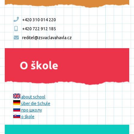
+420 310 014 220
+420 722 912 185
reditel@zsvaclavahavla.cz
about school
über die Schule
про школу
o škole