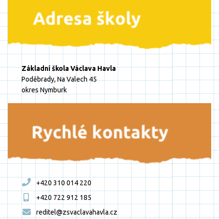
Základní škola Václava Havla
Poděbrady, Na Valech 45
okres Nymburk
+420 310 014 220
+420 722 912 185
reditel@zsvaclavahavla.cz