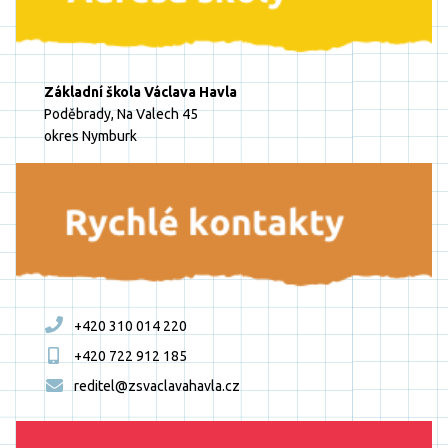
Základní škola Václava Havla
Poděbrady, Na Valech 45
okres Nymburk
+420 310 014 220
+420 722 912 185
reditel@zsvaclavahavla.cz