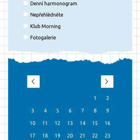
Denní harmonogram
Nepřehlédněte
Klub Morning
Fotogalerie
srpen 2026
‹
›
1
2
3
4
5
6
7
8
9
10
11
12
13
14
15
16
17
18
19
20
21
22
23