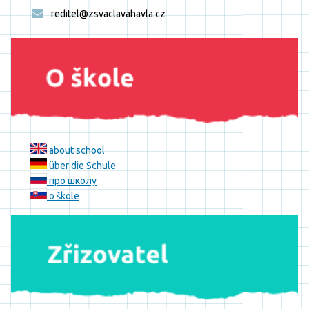
reditel@zsvaclavahavla.cz
about school
über die Schule
про школу
o škole