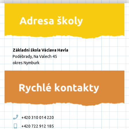
Základní škola Václava Havla
Poděbrady, Na Valech 45
okres Nymburk
+420 310 014 220
+420 722 912 185