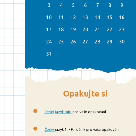
3
4
5
6
7
8
9
10
11
12
13
14
15
16
17
18
19
20
21
22
23
24
25
26
27
28
29
30
31
Opakujte si
Český jazyk mix
pro vaše opakování
Český
jazyk 1. - 9. ročník pro vaše opakování