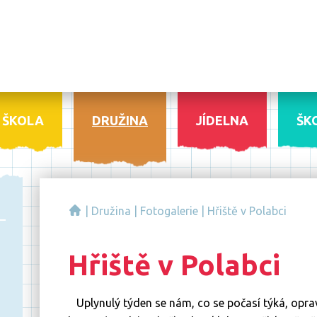
ŠKOLA
DRUŽINA
JÍDELNA
ŠK
|
Družina
|
Fotogalerie
|
Hřiště v Polabci
Hřiště v Polabci
Uplynulý týden se nám, co se počasí týká, opravd