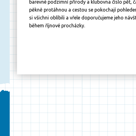
barevné podzimní přírody a klubovna číslo pět, ča
pěkně protáhnou a cestou se pokochají pohledem 
si všichni oblíbili a vřele doporučujeme jeho náv
během říjnové procházky.