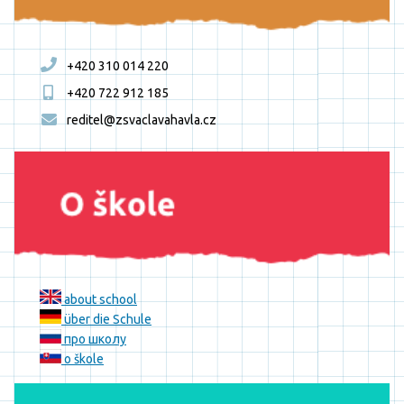
+420 310 014 220
+420 722 912 185
reditel@zsvaclavahavla.cz
about school
über die Schule
про школу
o škole