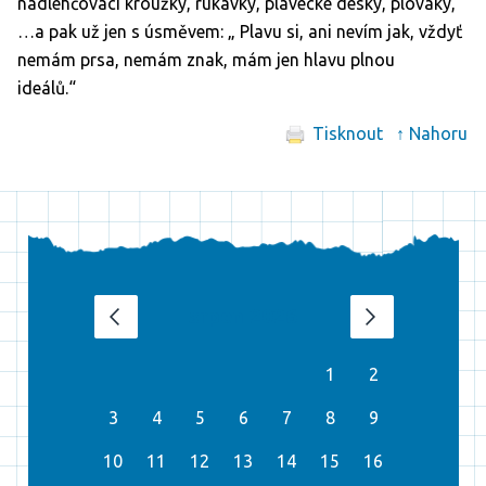
nadlehčovací kroužky, rukávky, plavecké desky, plováky,
…a pak už jen s úsměvem: „ Plavu si, ani nevím jak, vždyť
nemám prsa, nemám znak, mám jen hlavu plnou
ideálů.“
Tisknout
↑ Nahoru
srpen 2026
‹
›
1
2
3
4
5
6
7
8
9
10
11
12
13
14
15
16