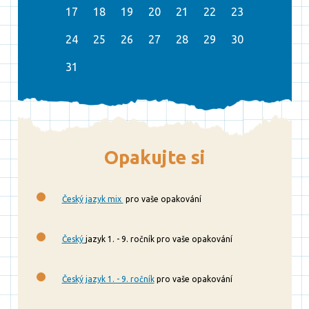
17
18
19
20
21
22
23
24
25
26
27
28
29
30
31
Opakujte si
Český jazyk mix
pro vaše opakování
Český
jazyk 1. - 9. ročník pro vaše opakování
Český jazyk 1. - 9. ročník
pro vaše opakování