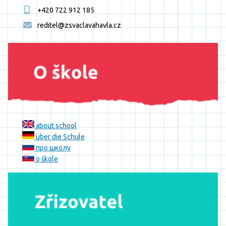
+420 722 912 185
reditel@zsvaclavahavla.cz
about school
über die Schule
про школу
o škole