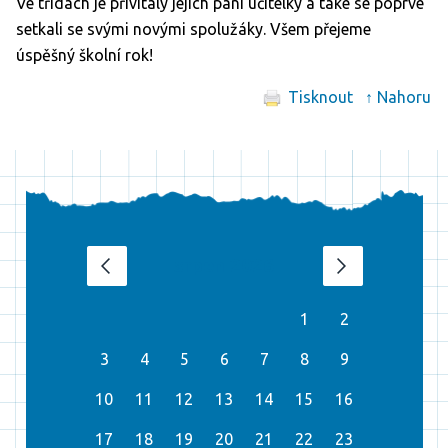
Ve třídách je přivítaly jejich paní učitelky a také se poprvé
setkali se svými novými spolužáky. Všem přejeme
úspěšný školní rok!
Tisknout
↑ Nahoru
srpen 2026
‹
›
1
2
3
4
5
6
7
8
9
10
11
12
13
14
15
16
17
18
19
20
21
22
23