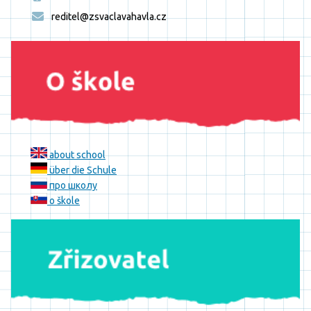
reditel@zsvaclavahavla.cz
about school
über die Schule
про школу
o škole