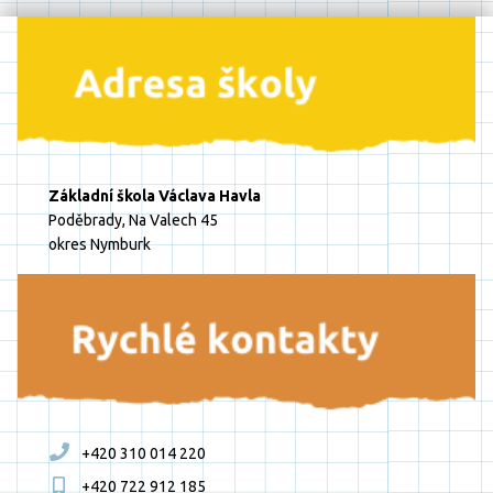
Základní škola Václava Havla
Poděbrady, Na Valech 45
okres Nymburk
+420 310 014 220
+420 722 912 185