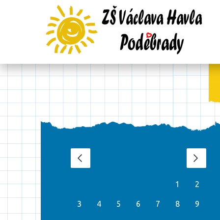
srpen 2026
‹
›
1
2
3
4
5
6
7
8
9