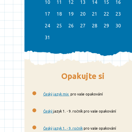
10
11
12
13
14
15
16
17
18
19
20
21
22
23
24
25
26
27
28
29
30
31
Opakujte si
Český jazyk mix
pro vaše opakování
Český
jazyk 1. - 9. ročník pro vaše opakování
Český jazyk 1. - 9. ročník
pro vaše opakování