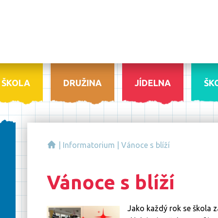
ŠKOLA
DRUŽINA
JÍDELNA
ŠK
|
Informatorium
|
Vánoce s blíží
Vánoce s blíží
Jako každý rok se škola z