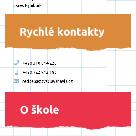
okres Nymburk
+420 310 014 220
+420 722 912 185
reditel@zsvaclavahavla.cz