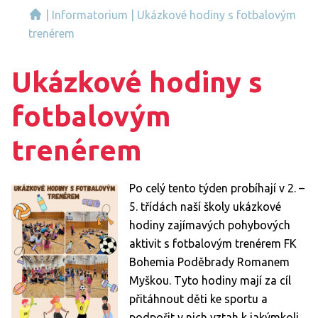
|
Informatorium
|
Ukázkové hodiny s fotbalovým
trenérem
Ukázkové hodiny s
fotbalovým
trenérem
Po celý tento týden probíhají v 2. –
5. třídách naší školy ukázkové
hodiny zajímavých pohybových
aktivit s fotbalovým trenérem FK
Bohemia Poděbrady Romanem
Myškou. Tyto hodiny mají za cíl
přitáhnout děti ke sportu a
podpořit v nich vztah k jakýmkoli