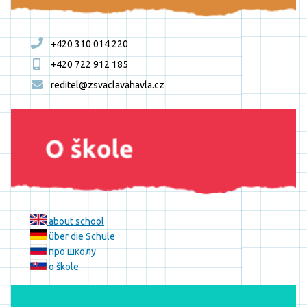
+420 310 014 220
+420 722 912 185
reditel@zsvaclavahavla.cz
about school
über die Schule
про школу
o škole