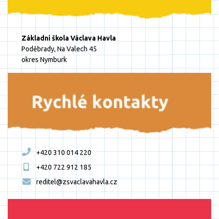
Základní škola Václava Havla
Poděbrady, Na Valech 45
okres Nymburk
+420 310 014 220
+420 722 912 185
reditel@zsvaclavahavla.cz