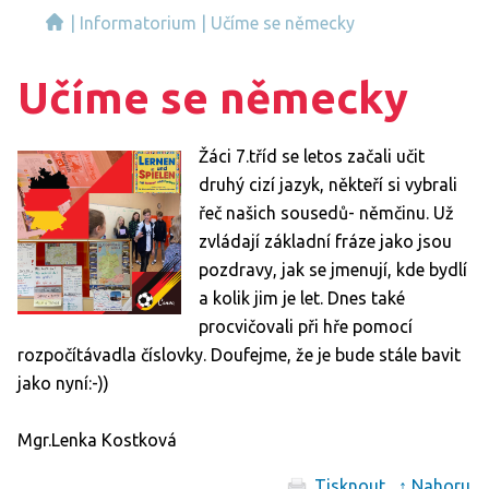
|
Informatorium
|
Učíme se německy
Učíme se německy
Žáci 7.tříd se letos začali učit
druhý cizí jazyk, někteří si vybrali
řeč našich sousedů- němčinu. Už
zvládají základní fráze jako jsou
pozdravy, jak se jmenují, kde bydlí
a kolik jim je let. Dnes také
procvičovali při hře pomocí
rozpočítávadla číslovky. Doufejme, že je bude stále bavit
jako nyní:-))
Mgr.Lenka Kostková
Tisknout
↑ Nahoru