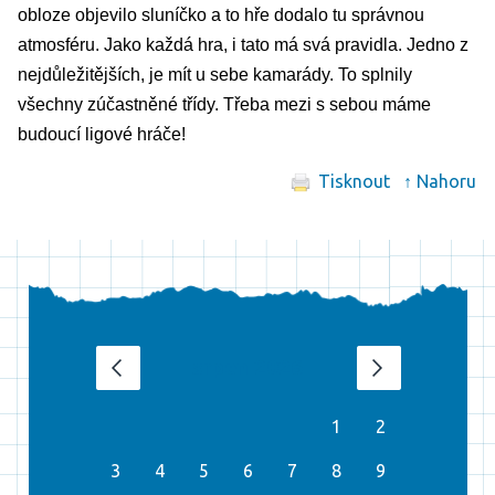
obloze objevilo sluníčko a to hře dodalo tu správnou 
atmosféru. Jako každá hra, i tato má svá pravidla. Jedno z 
nejdůležitějších, je mít u sebe kamarády. To splnily 
všechny zúčastněné třídy. Třeba mezi s sebou máme 
budoucí ligové hráče! 
Tisknout
↑ Nahoru
srpen 2026
‹
›
1
2
3
4
5
6
7
8
9