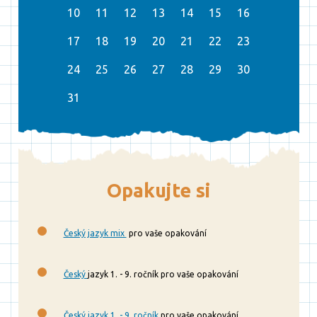
10
11
12
13
14
15
16
17
18
19
20
21
22
23
24
25
26
27
28
29
30
31
Opakujte si
Český jazyk mix
pro vaše opakování
Český
jazyk 1. - 9. ročník pro vaše opakování
Český jazyk 1. - 9. ročník
pro vaše opakování