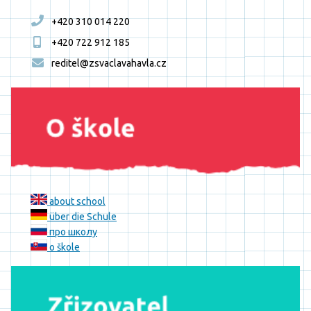
+420 310 014 220
+420 722 912 185
reditel@zsvaclavahavla.cz
about school
über die Schule
про школу
o škole