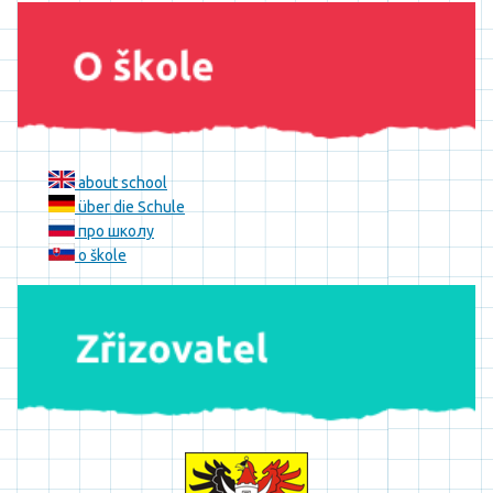
about school
über die Schule
про школу
o škole