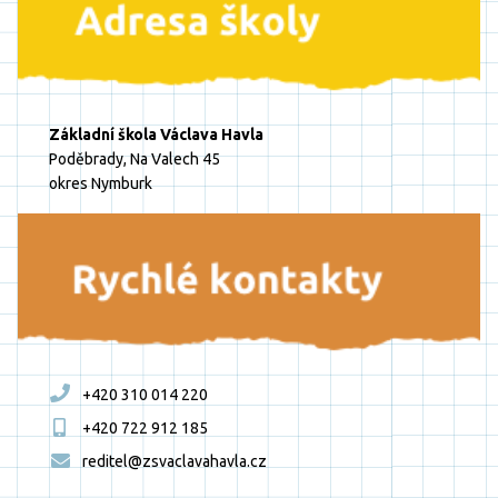
Základní škola Václava Havla
Poděbrady, Na Valech 45
okres Nymburk
+420 310 014 220
+420 722 912 185
reditel@zsvaclavahavla.cz