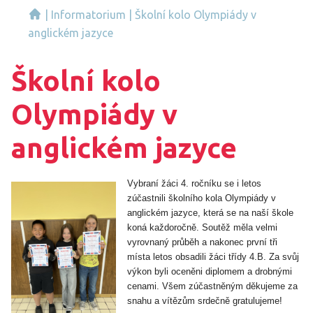
|
Informatorium
|
Školní kolo Olympiády v
anglickém jazyce
Školní kolo
Olympiády v
anglickém jazyce
Vybraní žáci 4. ročníku se i letos
zúčastnili školního kola Olympiády v
anglickém jazyce, která se na naší škole
koná každoročně. Soutěž měla velmi
vyrovnaný průběh a nakonec první tři
místa letos obsadili žáci třídy 4.B. Za svůj
výkon byli oceněni diplomem a drobnými
cenami. Všem zúčastněným děkujeme za
snahu a vítězům srdečně gratulujeme!