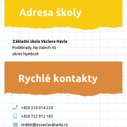
Základní škola Václava Havla
Poděbrady, Na Valech 45
okres Nymburk
+420 310 014 220
+420 722 912 185
reditel@zsvaclavahavla.cz