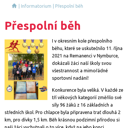
|
Informatorium
|
Přespolní běh
Přespolní běh
I v okresním kole přespolního
běhu, které se uskutečnilo 11. října
2021 na Remanenci v Nymburce,
dokázali žáci naší školy svou
všestrannost a mimořádné
sportovní nadání!
Konkurence byla veliká. V každé ze
tří věkových kategorií změřilo své
síly 96 žáků z 16 základních a
středních škol. Pro chlapce byla připravena trať dlouhá 2
km, pro dívky 1,5 km. Běh krásnou podzimní přírodou si
naši žáci vychutnali o to více, když na jeho konci