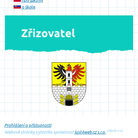
про школу
o škole
Prohlášení o přístupnosti
(J4W-RS v7.0)
Webové stránky vytvořila společnost
just4web.cz s.r.o.