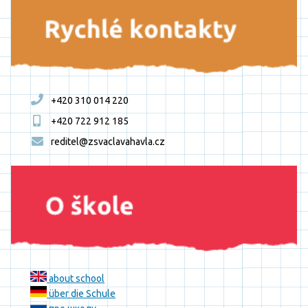
+420 310 014 220
+420 722 912 185
reditel@zsvaclavahavla.cz
about school
über die Schule