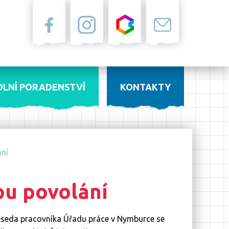
Facebook
Instagram
Bakaláři
Pošta
OLNÍ PORADENSTVÍ
KONTAKTY
ní
u povolání
eseda pracovníka Úřadu práce v Nymburce se