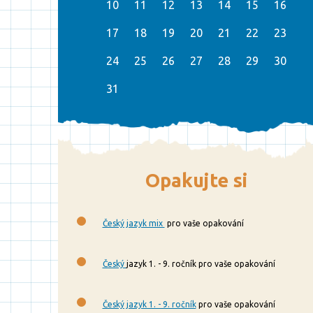
10
11
12
13
14
15
16
17
18
19
20
21
22
23
24
25
26
27
28
29
30
31
Opakujte si
Český jazyk mix
pro vaše opakování
Český
jazyk 1. - 9. ročník pro vaše opakování
Český jazyk 1. - 9. ročník
pro vaše opakování