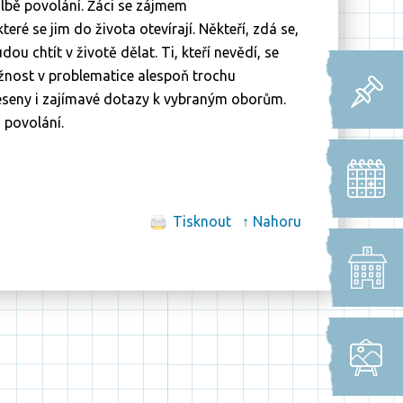
lbě povolání. Žáci se zájmem
ré se jim do života otevírají. Někteří, zdá se,
ou chtít v životě dělat. Ti, kteří nevědí, se
žnost v problematice alespoň trochu
neseny i zajímavé dotazy k vybraným oborům.
 povolání.
Tisknout
↑ Nahoru