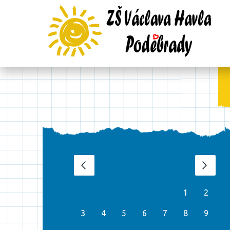
srpen 2026
‹
›
1
2
3
4
5
6
7
8
9