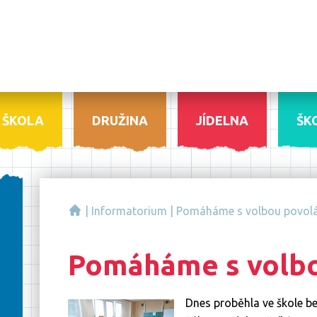
ŠKOLA
DRUŽINA
JÍDELNA
ŠK
|
Informatorium
|
Pomáháme s volbou povolá
Pomáháme s volbo
Dnes proběhla ve škole b