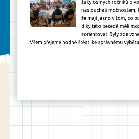
žáky osmých ročníků o vo
naslouchali možnostem, kte
že mají jasno v tom, co bud
díky této besedě měli mo
zorientovat. Byly zde vz
Všem přejeme hodně štěstí ke správnému výběru