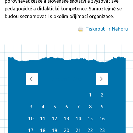
porovnávat české a slovenské školství a zvyšovat své
pedagogické a didaktické kompetence. Samozřejmě se
budou seznamovat i s okolím přijímací organizace.
Tisknout
↑ Nahoru
srpen 2026
‹
›
1
2
3
4
5
6
7
8
9
10
11
12
13
14
15
16
17
18
19
20
21
22
23