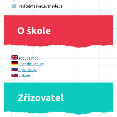
reditel@zsvaclavahavla.cz
about school
über die Schule
про школу
o škole