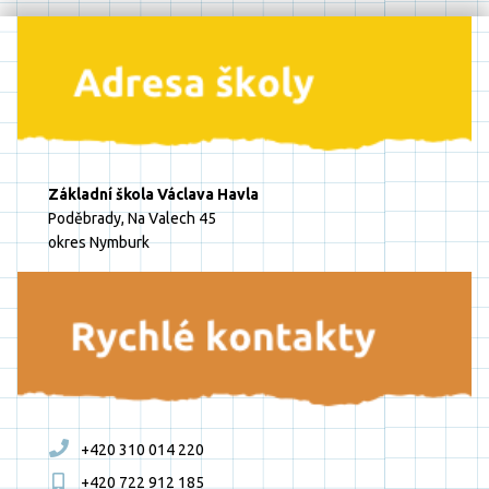
Základní škola Václava Havla
Poděbrady, Na Valech 45
okres Nymburk
+420 310 014 220
+420 722 912 185