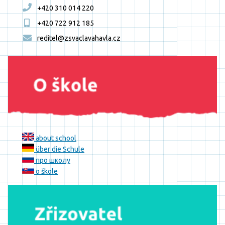
+420 310 014 220
+420 722 912 185
reditel@zsvaclavahavla.cz
about school
über die Schule
про школу
o škole