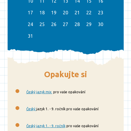
10
11
12
13
14
15
16
17
18
19
20
21
22
23
24
25
26
27
28
29
30
31
Opakujte si
Český jazyk mix
pro vaše opakování
Český
jazyk 1. - 9. ročník pro vaše opakování
Český jazyk 1. - 9. ročník
pro vaše opakování