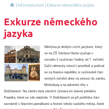
|
Informatorium
|
Exkurze německého jazyka
Exkurze německého
jazyka
Němčina je druhým cizím jazykem, který
se na ZŠ Václava Havla vyučuje v
rozsahu 2 vyučovací hodiny od 7. ročníků.
Zažít německy mluvící prostředí a podívat
se za hranice republiky si vyzkoušeli žáci
osmých ročníků dnes na exkurzi do zámku
Moritzburg a na adventní trhy v
Drážďanech. Na zámku byla vánoční výstava ke slavné pohádce
Popelka, která se zde natáčela. V Drážďanech se při prohlídce žáci
seznámili s hlavními památkami a historií tohoto saského města, které