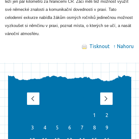
leží jen pár kilometrů za hranicemi ČR. Žáci měli též možnost využít
své německé znalosti a komunikační dovednosti v praxi. Tato
celodenní exkurze nabídla žákům osmých ročníků jedinečnou možnost
vyzkoušet si němčinu v praxi, poznat místa, o kterých se učí, a nasát
vánoční atmosféru.
Tisknout
↑ Nahoru
srpen 2026
‹
›
1
2
3
4
5
6
7
8
9