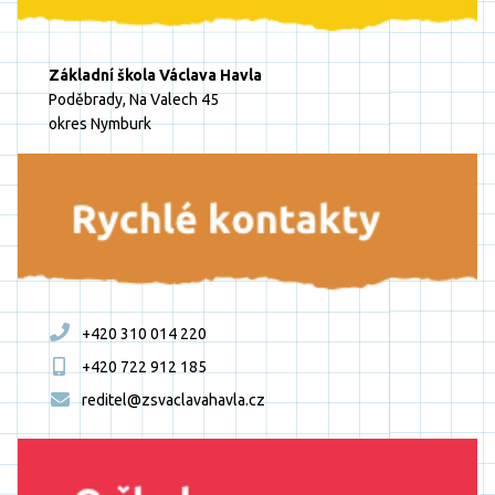
Základní škola Václava Havla
Poděbrady, Na Valech 45
okres Nymburk
+420 310 014 220
+420 722 912 185
reditel@zsvaclavahavla.cz