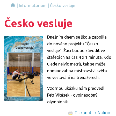
|
Informatorium
|
Česko vesluje
Česko vesluje
Dnešním dnem se škola zapojila
do nového projektu "Česko
vesluje". Žáci budou závodit ve
štafetách na čas 4 x 1 minuta. Kdo
ujede nejvíc metrů, tak se může
nominovat na mistrovství světa
ve veslování na trenažerech.
Vzornou ukázku nám předvedl
Petr Vitásek - dvojnásobný
olympionik.
Tisknout
↑ Nahoru